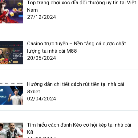
Top trang chơi xóc dĩa đổi thưởng uy tín tại Việt
Nam
27/12/2024
Casino trực tuyến – Nền tảng cá cược chất
lượng tại nhà cái M88
20/05/2024
Hướng dẫn chi tiết cách rút tiền tại nhà cái
8xbet
02/04/2024
Tìm hiểu cách đánh Kèo cơ hội kép tại nhà cái
K8