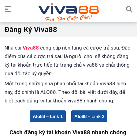
Đăng Ký Viva88
Nhà cái
Viva88
cung cấp nền tảng cá cược trả sau. Đặc
điểm của cá cược trả sau là người chơi sẽ không đăng
ký tài khoản trực tiếp từ trang chủ viva88 và phải thông
qua đối tác uỷ quyền.
Một trong những nhà phân phối tài khoản Viva88 hiện
nay, đó chính là ALO88. Theo dõi bài viết dưới đây, để
biết cách đăng ký tài khoản viva88 nhanh chóng.
Alo88 – Link 1
Alo88 – Link 2
Cách đăng ký tài khoản Viva88 nhanh chóng