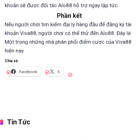
khoản sẽ được đối tác Alo88 hỗ trợ ngay lập tức.
Phần kết
Nếu người chơi tìm kiếm đại lý hàng đầu để đăng ký tài
khoản Viva88, người chơi có thể thử đến Alo88. Đây là
Một trong những nhà phân phối điểm cược của Viva88
hiện nay.
Chia sẻ:
Facebook
X
Tin Tức