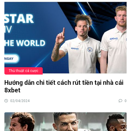
Thủ thuật cá cược
Hướng dẫn chi tiết cách rút tiền tại nhà cái
8xbet
02/04/2024
0