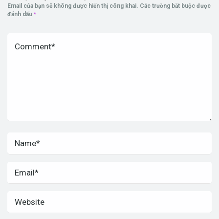
Email của bạn sẽ không được hiển thị công khai.
Các trường bắt buộc được
đánh dấu
*