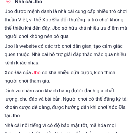
Nhà cái Jbo
Jbo được mệnh danh là nhà cái cung cấp nhiều trò chơi
thuần Việt, vì thế Xóc Đĩa đổi thưởng là trò chơi không
thể thiếu khi đến đây. Jbo sở hữu khá nhiều ưu điểm mà
người chơi không nên bỏ qua
Jbo là website có các trò chơi dân gian, tạo cảm giác
quen thuộc. Nhà cái hỗ trợ giải đáp thắc mắc qua nhiều
kênh khác nhau.
Xóc Đĩa của
Jbo
có khá nhiều cửa cược, kích thích
người chơi tham gia.
Dịch vụ chăm sóc khách hàng được đánh giá chất
lượng, chu đáo và bài bản. Người chơi có thể đăng ký tài
khoản cược dễ dàng, được hướng dẫn khi chơi Xóc Đĩa
tại Jbo.
Nhà cái nổi tiếng vì có độ bảo mật tốt, mã hóa mọi