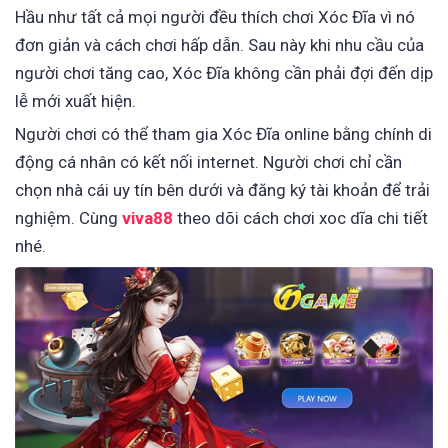
Hầu như tất cả mọi người đều thích chơi Xóc Đĩa vì nó
đơn giản và cách chơi hấp dẫn. Sau này khi nhu cầu của
người chơi tăng cao, Xóc Đĩa không cần phải đợi đến dịp
lễ mới xuất hiện.
Người chơi có thể tham gia Xóc Đĩa online bằng chính di
động cá nhân có kết nối internet. Người chơi chỉ cần
chọn nhà cái uy tín bên dưới và đăng ký tài khoản để trải
nghiệm. Cùng
viva88
theo dõi cách chơi xoc dĩa chi tiết
nhé.