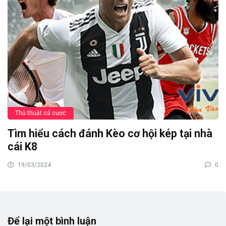
Thủ thuật cá cược
Tìm hiểu cách đánh Kèo cơ hội kép tại nhà
cái K8
19/03/2024
0
Để lại một bình luận