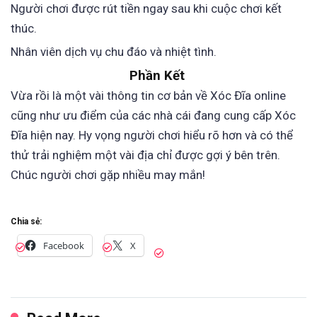
Người chơi được rút tiền ngay sau khi cuộc chơi kết
thúc.
Nhân viên dịch vụ chu đáo và nhiệt tình.
Phần Kết
Vừa rồi là một vài thông tin cơ bản về Xóc Đĩa online
cũng như ưu điểm của các nhà cái đang cung cấp Xóc
Đĩa hiện nay. Hy vọng người chơi hiểu rõ hơn và có thể
thử trải nghiệm một vài địa chỉ được gợi ý bên trên.
Chúc người chơi gặp nhiều may mắn!
Chia sẻ:
Facebook
X