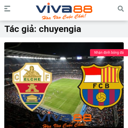
Tác giả:
chuyengia
Nhận định bóng đá