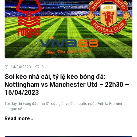
14/04/2023
0
Soi kèo nhà cái, tỷ lệ kèo bóng đá:
Nottingham vs Manchester Utd – 22h30 –
16/04/2023
Tới đây thì vòng đấu thứ 31 của giải vô địch quốc nước Anh là Premier
League sẽ ...
Read more »