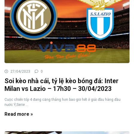
27/04/2023
0
Soi kèo nhà cái, tỷ lệ kèo bóng đá: Inter
Milan vs Lazio – 17h30 – 30/04/2023
Cuộc chiến tốp 4 đang căng thẳng hơn bao giờ hết ở giải đầu hàng đầu
nước Ý,Serie ...
Read more »