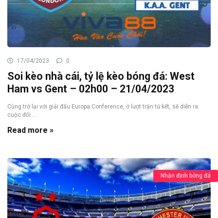
17/04/2023
0
Soi kèo nhà cái, tỷ lệ kèo bóng đá: West
Ham vs Gent – 02h00 – 21/04/2023
Cùng trở lại với giải đấu Europa Conference, ở lượt trận tứ kết, sẽ diễn ra
cuộc đối ...
Read more »
Nhận định bóng đá