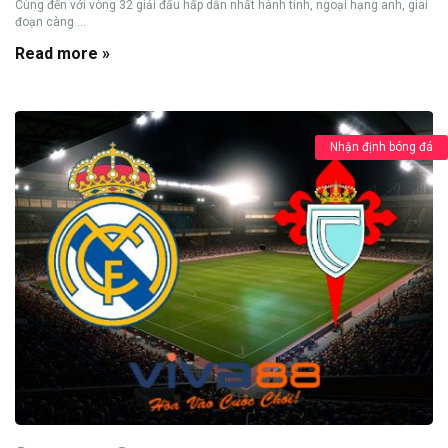
Cùng đến với vòng 32 giải đấu hấp dẫn nhất hành tinh, ngoại hạng anh, giai
đoạn càng ...
Read more »
Nhận định bóng đá