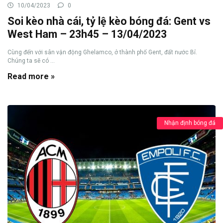
10/04/2023
0
Soi kèo nhà cái, tỷ lệ kèo bóng đá: Gent vs
West Ham – 23h45 – 13/04/2023
Cùng đến với sân vận động Ghelamco, ở thành phố Gent, đất nước Bỉ.
Chúng ta sẽ có ...
Read more »
Nhận định bóng đá