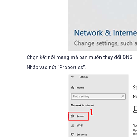
Chọn kết nối mạng mà bạn muốn thay đổi DNS.
Nhấp vào nút “Properties”.