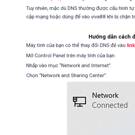
Tuy nhiên, mặc dù DNS thường được cấu hình tự độ
cập mạng hoặc dùng để vào viva88 khi bị chặn tr
Hướng dẫn cách đ
Máy tính của bạn có thể thay đổi DNS đẻ vào
lin
Mở Control Panel trên máy tính của bạn.
Nhấp vào mục “Network and Internet”.
Chọn “Network and Sharing Center”.