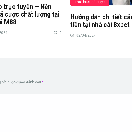
Thủ thuật cá cược
o trực tuyến – Nền
á cược chất lượng tại
Hướng dẫn chi tiết cá
ái M88
tiền tại nhà cái 8xbet
2024
0
02/04/2024
g bắt buộc được đánh dấu
*