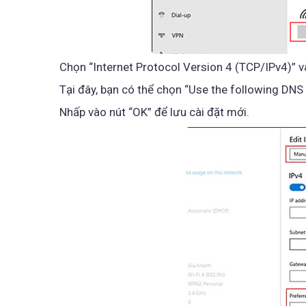
Chọn “Internet Protocol Version 4 (TCP/IPv4)” và
Tại đây, bạn có thể chọn “Use the following DN
Nhấp vào nút “OK” để lưu cài đặt mới.