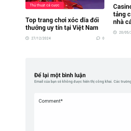
Casin
Thủ thuật cá cược
tảng c
Top trang chơi xóc dĩa đổi
nhà c
thưởng uy tín tại Việt Nam
20/05/
27/12/2024
0
Để lại một bình luận
Email của bạn sẽ không được hiển thị công khai.
Các trườn