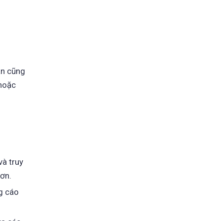
ạn cũng
hoặc
và truy
hơn.
g cáo