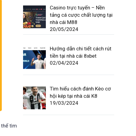
Casino trực tuyến – Nền
tảng cá cược chất lượng tại
nhà cái M88
20/05/2024
Hướng dẫn chi tiết cách rút
tiền tại nhà cái 8xbet
02/04/2024
Tìm hiểu cách đánh Kèo cơ
hội kép tại nhà cái K8
19/03/2024
 thể tìm