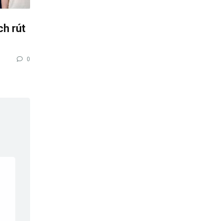
ch rút
0