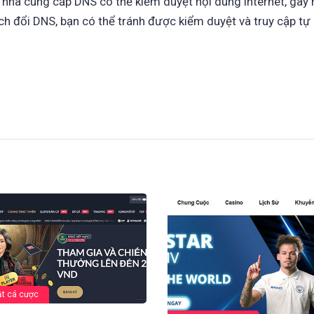
nhà cung cấp DNS có thể kiểm duyệt nội dung internet, gây 
h đổi DNS, bạn có thể tránh được kiểm duyệt và truy cập tự 
ật cá cược