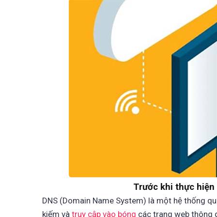
Trước khi thực hiện 
DNS (Domain Name System) là một hệ thống quản l
kiếm và
truy cập vào bóng
các trang web thông q