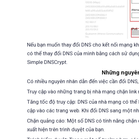
Nếu bạn muốn thay đổi DNS cho kết nối mạng khôn
có thể thay đổi DNS của mình bằng cách sử dụn
Simple DNSCrypt.
Những nguyên
Có nhiều nguyên nhân dẫn đến việc cần đổi DNS, 
Truy cập vào những trang bị nhà mạng chặn link
Tăng tốc độ truy cập: DNS của nhà mạng có thể k
cập vào các trang web. Khi đổi DNS sang một nhà
Chặn quảng cáo: Một số DNS có tính năng chặn q
xuất hiện trên trình duyệt của bạn.