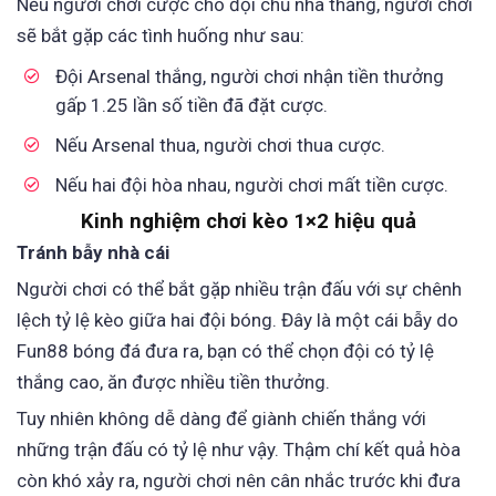
Nếu người chơi cược cho đội chủ nhà thắng, người chơi
sẽ bắt gặp các tình huống như sau:
Đội Arsenal thắng, người chơi nhận tiền thưởng
gấp 1.25 lần số tiền đã đặt cược.
Nếu Arsenal thua, người chơi thua cược.
Nếu hai đội hòa nhau, người chơi mất tiền cược.
Kinh nghiệm chơi kèo 1×2 hiệu quả
Tránh bẫy nhà cái
Người chơi có thể bắt gặp nhiều trận đấu với sự chênh
lệch tỷ lệ kèo giữa hai đội bóng. Đây là một cái bẫy do
Fun88 bóng đá đưa ra, bạn có thể chọn đội có tỷ lệ
thắng cao, ăn được nhiều tiền thưởng.
Tuy nhiên không dễ dàng để giành chiến thắng với
những trận đấu có tỷ lệ như vậy. Thậm chí kết quả hòa
còn khó xảy ra, người chơi nên cân nhắc trước khi đưa