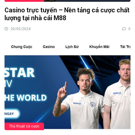
Casino trực tuyến – Nền tảng cá cược chất
lượng tại nhà cái M88
20/05/2024
0
Thủ thuật cá cược