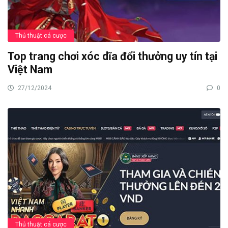
Thủ thuật cá cược
Top trang chơi xóc dĩa đổi thưởng uy tín tại
Việt Nam
27/12/2024
0
Thủ thuật cá cược