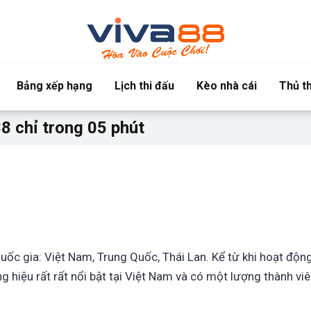
Bảng xếp hạng
Lịch thi đấu
Kèo nhà cái
Thủ t
8 chỉ trong 05 phút
uốc gia: Việt Nam, Trung Quốc, Thái Lan. Kể từ khi hoạt độn
hiệu rất rất nổi bật tại Việt Nam và có một lượng thành viê