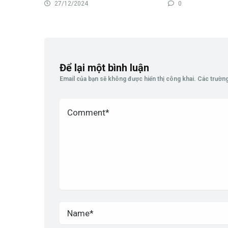
27/12/2024
0
Để lại một bình luận
Email của bạn sẽ không được hiển thị công khai.
Các trườn