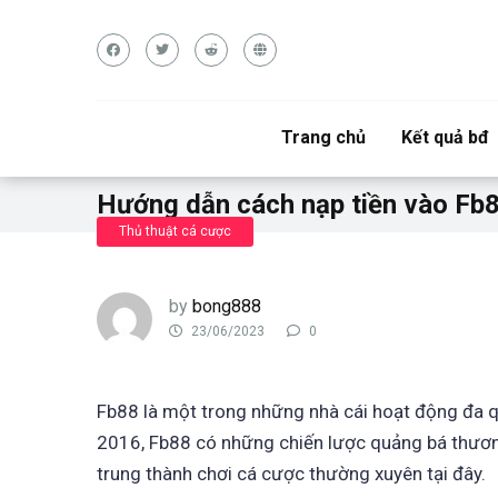
Trang chủ
Kết quả bđ
Hướng dẫn cách nạp tiền vào Fb8
Thủ thuật cá cược
by
bong888
23/06/2023
0
Fb88 là một trong những nhà cái hoạt động đa q
2016, Fb88 có những chiến lược quảng bá thương 
trung thành chơi cá cược thường xuyên tại đây.