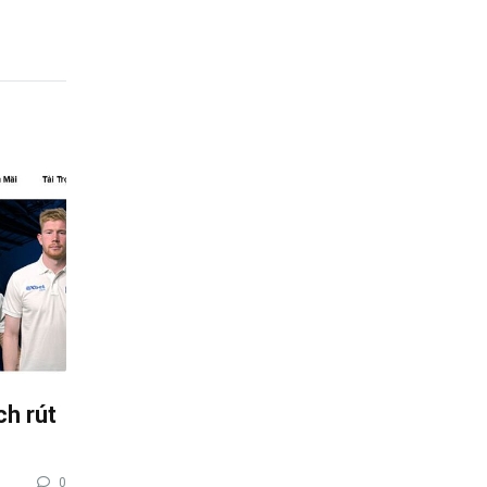
ch rút
0