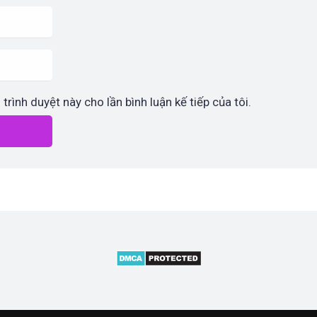
trình duyệt này cho lần bình luận kế tiếp của tôi.