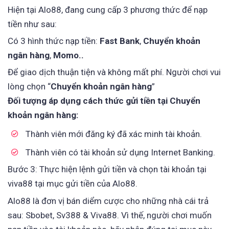
Hiện tại Alo88, đang cung cấp 3 phương thức để nạp
tiền như sau:
Có 3 hình thức nạp tiền:
Fast Bank
,
Chuyển khoản
ngân hàng
,
Momo..
Để giao dịch thuận tiện và không mất phí. Người chơi vui
lòng chọn “
Chuyển khoản ngân hàng
”
Đối tượng áp dụng cách thức gửi tiền tại Chuyển
khoản ngân hàng:
Thành viên mới đăng ký đã xác minh tài khoản.
Thành viên có tài khoản sử dụng Internet Banking.
Bước 3: Thực hiện lệnh gửi tiền và chọn tài khoản tại
viva88 tại mục gửi tiền của Alo88.
Alo88 là đơn vị bán diểm cược cho những nhà cái trả
sau: Sbobet, Sv388 & Viva88. Vì thế, người chơi muốn