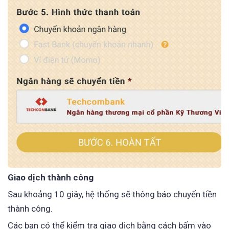
Giao dịch thành công
Sau khoảng 10 giây, hệ thống sẽ thông báo chuyển tiền
thành công.
Các bạn có thể kiểm tra giao dịch bằng cách bấm vào