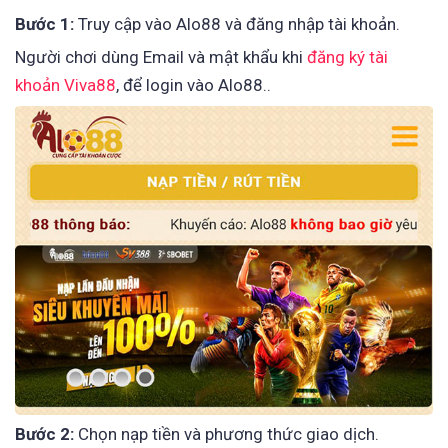
Bước 1:
Truy cập vào Alo88 và đăng nhập tài khoản.
Người chơi dùng Email và mật khẩu khi
đăng ký tài
khoản Viva88
, để login vào Alo88..
Bước 2:
Chọn nạp tiền và phương thức giao dịch.