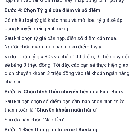
nạp tiền vào tài khoản nào, hãy nhập đúng tại mục này.
Bước 4: Chọn Tỷ giá của điểm và số điểm
Có nhiều loại tỷ giá khác nhau và mỗi loại tỷ giá sẽ áp
dụng khuyến mãi giành riêng.
Sau khi chọn tỷ giá cần nạp, điền số điểm cần mua.
Người chơi muốn mua bao nhiêu điểm tùy ý.
Ví dụ: Chọn tỷ giá 30k và nhập 100 điểm, thì tiền quy đổi
sẽ bằng 3 triệu đồng. Tới đây, các bạn sẽ thực hiện giao
dịch chuyển khoản 3 triệu đồng vào tài khoản ngân hàng
nhà cái.
Bước 5: Chọn hình thức chuyển tiền qua Fast Bank
Sau khi bạn chọn số điểm bạn cần, bạn chọn hình thức
thanh toán là “
Chuyển khoản ngân hàng
”.
Sau đó bạn chọn “Nạp tiền”
Bước 4: Điền thông tin Internet Banking