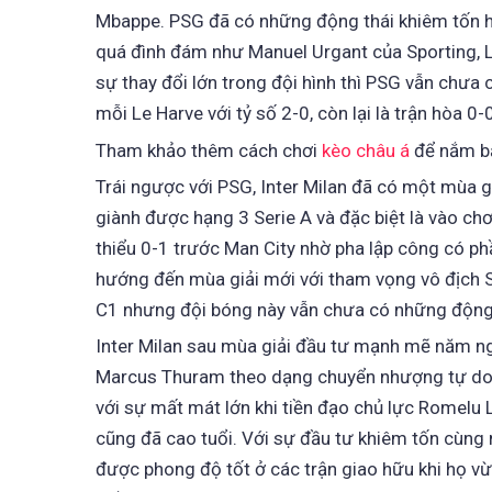
Mbappe. PSG đã có những động thái khiêm tốn h
quá đình đám như Manuel Urgant của Sporting, Lu
sự thay đổi lớn trong đội hình thì PSG vẫn chưa 
mỗi Le Harve với tỷ số 2-0, còn lại là trận hòa 
Tham khảo thêm cách chơi
kèo châu á
để nắm bắ
Trái ngược với PSG, Inter Milan đã có một mùa g
giành được hạng 3 Serie A và đặc biệt là vào ch
thiểu 0-1 trước Man City nhờ pha lập công có 
hướng đến mùa giải mới với tham vọng vô địch S
C1 nhưng đội bóng này vẫn chưa có những động t
Inter Milan sau mùa giải đầu tư mạnh mẽ năm ng
Marcus Thuram theo dạng chuyển nhượng tự do và
với sự mất mát lớn khi tiền đạo chủ lực Romelu 
cũng đã cao tuổi. Với sự đầu tư khiêm tốn cùng 
được phong độ tốt ở các trận giao hữu khi họ vừ