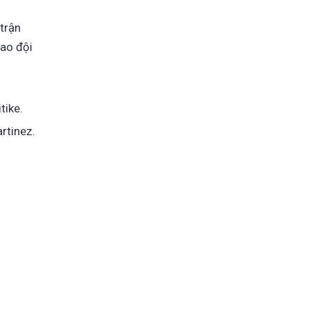
trận
cao đội
tike.
artinez.