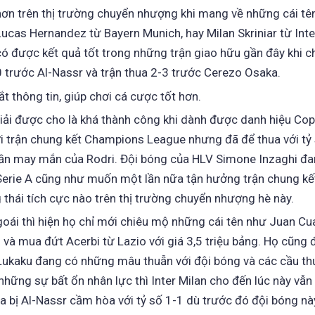
ơn trên thị trường chuyển nhượng khi mang về những cái tê
cas Hernandez từ Bayern Munich, hay Milan Skriniar từ Inter
có được kết quả tốt trong những trận giao hữu gần đây khi c
0-0 trước Al-Nassr và trận thua 2-3 trước Cerezo Osaka.
t thông tin, giúp chơi cá cược tốt hơn.
iải được cho là khá thành công khi dành được danh hiệu Copa
ơi trận chung kết Champions League nhưng đã để thua với tỷ 
phần may mắn của Rodri. Đội bóng của HLV Simone Inzaghi đ
erie A cũng như muốn một lần nữa tận hưởng trận chung kết
hái tích cực nào trên thị trường chuyển nhượng hè này.
oái thì hiện họ chỉ mới chiêu mộ những cái tên như Juan Cu
 mua đứt Acerbi từ Lazio với giá 3,5 triệu bảng. Họ cũng đ
Lukaku đang có những mâu thuẫn với đội bóng và các cầu thủ
những sự bất ổn nhân lực thì Inter Milan cho đến lúc này vẫ
a bị Al-Nassr cầm hòa với tỷ số 1-1 dù trước đó đội bóng nà