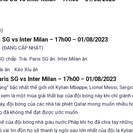
o)
 SG vs Inter Milan – 17h00 – 01/08/2023
(ĐANG CẬP NHẬT)
G chấp Trái. Paris SG ăn. Inter Milan ăn
ài ăn . Kèo Xỉu ăn
ris SG vs Inter Milan – 17h00 – 01/08/2023
” bậc nhất thế giới với Kylian Mbappe, Lionel Messi, Sergi
m là một mùa giải thất bại của đội bóng này khi chỉ giành
đáy, đội bóng của các nhà tài phiệt Qatar mong muốn nhiều h
họ đã không thể đạt được ước muốn.
ẽ của đội bóng nhà giàu nước Pháp khi họ đã chia tay nhữn
vài tin đồn họ sẽ thanh lý ngôi sao lớn nhất của đội là Kylia