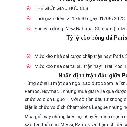
THẾ GIỚI: GIAO HỮU CLB
Thời gian diễn ra: 17h00 ngày 01/08/2023
Sân vận động: New National Stadium (Toky
Tỷ lệ kèo bóng đá Paris
Mức kèo nhà cái cược chấp trận này: Paris S
Mức kèo nhà cái tài xỉu trận này: Trái. Kèo T
Nhận định trận đấu giữa Pa
Từng sở hữu một dàn ngôi sao được xem là “khủng
Ramos, Neymar,… nhưng mùa giải vừa qua được xe
chức vô địch Ligue 1. Với số tiền đầu tư không 
biệt là chức vô địch Champions League nhưng 
Mùa giải này chứng kiến sự chuyển mình mạnh m
sao tên tuổi như Messi, Ramos và thậm chí đã có 