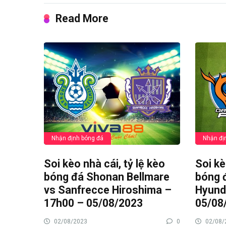
Read More
Nhận định bóng đá
Nhận đị
Soi kèo nhà cái, tỷ lệ kèo
Soi kè
bóng đá Shonan Bellmare
bóng 
vs Sanfrecce Hiroshima –
Hyund
17h00 – 05/08/2023
05/08
02/08/2023
0
02/08/