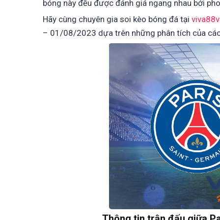
bóng này đều được đánh giá ngang nhau bởi pho
Hãy cùng chuyên gia soi kèo bóng đá tại
viva88v
– 01/08/2023 dựa trên những phân tích của các
Thông tin trận đấu giữa P