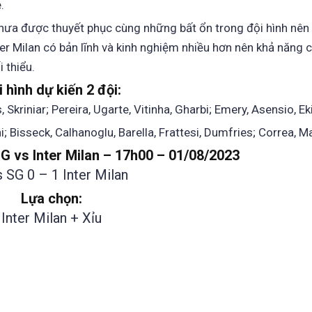
.
hưa được thuyết phục cùng những bất ổn trong đội hình nên 
r Milan có bản lĩnh và kinh nghiệm nhiều hơn nên khả năng 
 thiểu.
i hình dự kiến 2 đội:
iniar; Pereira, Ugarte, Vitinha, Gharbi; Emery, Asensio, Eki
; Bisseck, Calhanoglu, Barella, Frattesi, Dumfries; Correa, M
G vs Inter Milan – 17h00 – 01/08/2023
s SG 0
– 1 Inter Milan
Lựa chọn:
Inter Milan + Xỉu