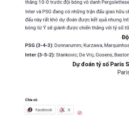
thắng 10-0 trước đội bóng vô danh Pergolettese
Inter và PSG đang có những trận đấu giao hữu c
đấu này rất khó dự đoán được kết quả nhưng Inte
bóng từ Ý sẽ giành được chiến thắng với tỷ số tối
Độ
PSG (3-4-3):
Donnarumm; Kurzawa, Marquinhos, Skr
Inter (3-5-2):
Stankovic; De Vrij, Gosens, Bastoni
Dự đoán tỷ số Paris S
Pari
Chia sẻ:
Facebook
X