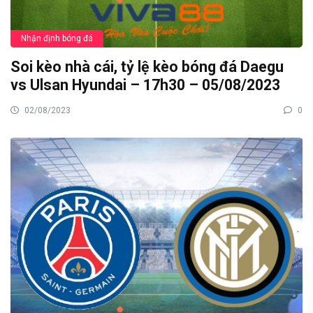
Nhận định bóng đá
Soi kèo nhà cái, tỷ lệ kèo bóng đá Daegu
vs Ulsan Hyundai – 17h30 – 05/08/2023
02/08/2023
0