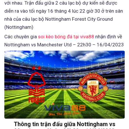
với nhau. Trận đấu giữa 2 câu lạc bộ dự kiến sẽ được
diễn ra vào tối ngày 16 tháng 4 lúc 22 giờ 30 ở trên sân
nhà của câu lạc bộ Nottingham Forest City Ground
(Nottingham)
Các chuyên gia
soi kèo bóng đá tại viva88
nhận định về
Nottingham vs Manchester Utd – 22h30 – 16/04/2023
Thông tin trận đấu giữa Nottingham vs