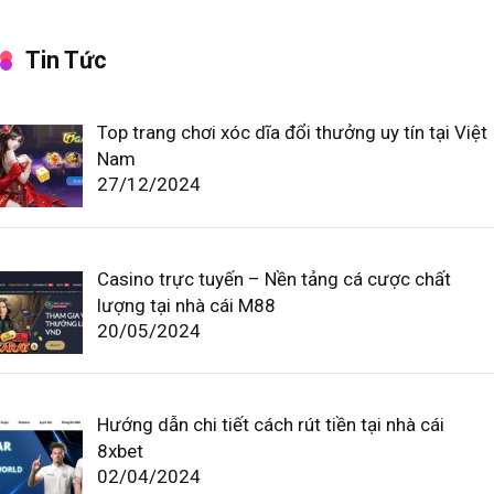
Tin Tức
Top trang chơi xóc dĩa đổi thưởng uy tín tại Việt
Nam
27/12/2024
Casino trực tuyến – Nền tảng cá cược chất
lượng tại nhà cái M88
20/05/2024
Hướng dẫn chi tiết cách rút tiền tại nhà cái
8xbet
02/04/2024