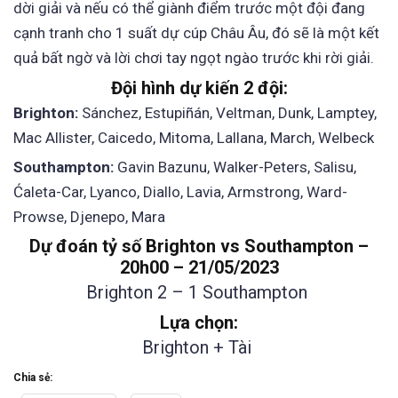
dời giải và nếu có thể giành điểm trước một đội đang
cạnh tranh cho 1 suất dự cúp Châu Âu, đó sẽ là một kết
quả bất ngờ và lời chơi tay ngọt ngào trước khi rời giải.
Đội hình dự kiến 2 đội:
Brighton:
Sánchez, Estupiñán, Veltman, Dunk, Lamptey,
Mac Allister, Caicedo, Mitoma, Lallana, March, Welbeck
Southampton:
Gavin Bazunu, Walker-Peters, Salisu,
Ćaleta-Car, Lyanco, Diallo, Lavia, Armstrong, Ward-
Prowse, Djenepo, Mara
Dự đoán tỷ số Brighton vs Southampton –
20h00 – 21/05/2023
Brighton 2 –
1 Southampton
Lựa chọn:
Brighton + Tài
Chia sẻ: