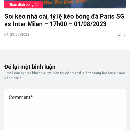
Nhận định bóng đá
Soi kèo nhà cái, tỷ lệ kèo bóng đá Paris SG
vs Inter Milan – 17h00 – 01/08/2023
29/07/2023
0
Để lại một bình luận
Email của bạn sẽ không được hiển thị công khai.
Các trường bắt buộc được
đánh dấu
*