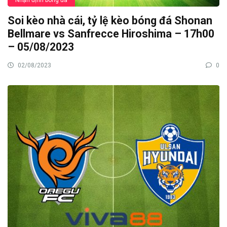
Soi kèo nhà cái, tỷ lệ kèo bóng đá Shonan
Bellmare vs Sanfrecce Hiroshima – 17h00
– 05/08/2023
02/08/2023
0