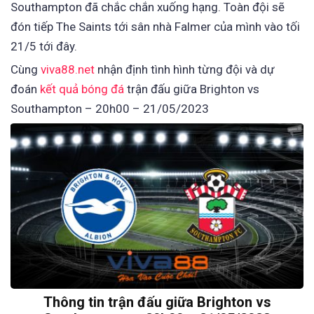
Southampton đã chắc chắn xuống hạng. Toàn đội sẽ
đón tiếp The Saints tới sân nhà Falmer của mình vào tối
21/5 tới đây.
Cùng
viva88.net
nhận định tình hình từng đội và dự
đoán
kết quả bóng đá
trận đấu giữa Brighton vs
Southampton – 20h00 – 21/05/2023
Thông tin trận đấu giữa Brighton vs