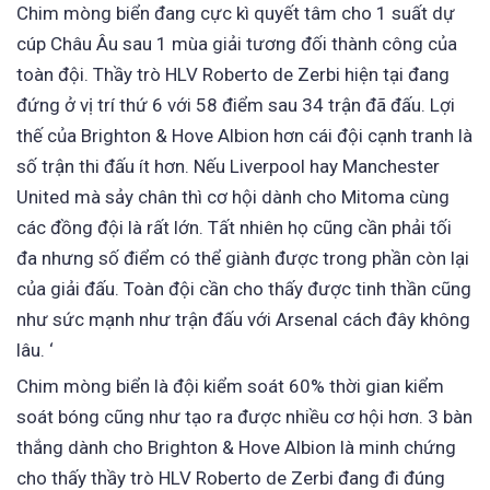
Chim mòng biển đang cực kì quyết tâm cho 1 suất dự
cúp Châu Âu sau 1 mùa giải tương đối thành công của
toàn đội. Thầy trò HLV Roberto de Zerbi hiện tại đang
đứng ở vị trí thứ 6 với 58 điểm sau 34 trận đã đấu. Lợi
thế của Brighton & Hove Albion hơn cái đội cạnh tranh là
số trận thi đấu ít hơn. Nếu Liverpool hay Manchester
United mà sảy chân thì cơ hội dành cho Mitoma cùng
các đồng đội là rất lớn. Tất nhiên họ cũng cần phải tối
đa nhưng số điểm có thể giành được trong phần còn lại
của giải đấu. Toàn đội cần cho thấy được tinh thần cũng
như sức mạnh như trận đấu với Arsenal cách đây không
lâu. ‘
Chim mòng biển là đội kiểm soát 60% thời gian kiểm
soát bóng cũng như tạo ra được nhiều cơ hội hơn. 3 bàn
thắng dành cho Brighton & Hove Albion là minh chứng
cho thấy thầy trò HLV Roberto de Zerbi đang đi đúng