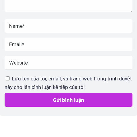
Lưu tên của tôi, email, và trang web trong trình duyệt
này cho lần bình luận kế tiếp của tôi.