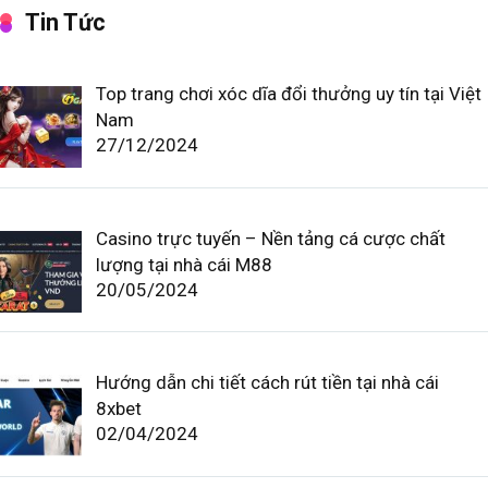
Tin Tức
Top trang chơi xóc dĩa đổi thưởng uy tín tại Việt
Nam
27/12/2024
Casino trực tuyến – Nền tảng cá cược chất
lượng tại nhà cái M88
20/05/2024
Hướng dẫn chi tiết cách rút tiền tại nhà cái
8xbet
02/04/2024