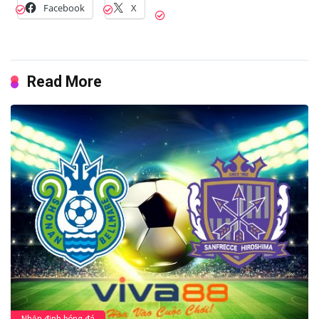
Facebook
X
Read More
Nhận định bóng đá