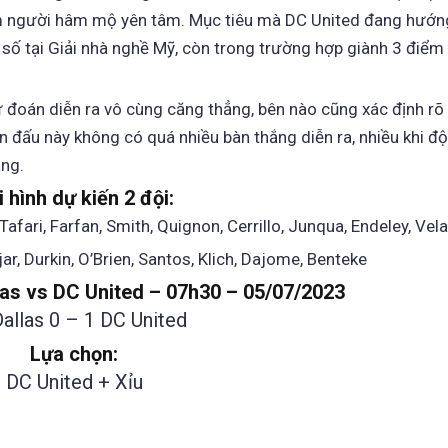
m người hâm mộ yên tâm. Mục tiêu mà DC United đang hướng
 số tại Giải nhà nghề Mỹ, còn trong trường hợp giành 3 điểm t
 đoán diễn ra vô cùng căng thẳng, bên nào cũng xác định r
ận đấu này không có quá nhiều bàn thắng diễn ra, nhiều khi độ
ắng.
i hình dự kiến 2 đội:
afari, Farfan, Smith, Quignon, Cerrillo, Junqua, Endeley, Vel
jar, Durkin, O’Brien, Santos, Klich, Dajome, Benteke
las vs DC United – 07h30 – 05/07/2023
allas 0
– 1 DC United
Lựa chọn:
DC United + Xỉu