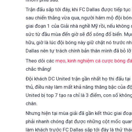
Trận đấu sắp tới đây, khi FC Dallas được tiếp t
sau chiến thắng vừa qua, người hâm mộ đội bóng
giai đoạn 1 của Giải nhà nghề Mỹ rồi, nếu không
sức từ đầu mùa đến giờ sẽ đổ sông đổ biển. Mục
hữu, giờ là lúc đội bóng này giữ chặt nó trước 
Dallas nên tự trách chính bản thân mình đã bỏ l
Theo dõi các
mẹo, kinh nghiệm cá cược bóng đ
chắc thắng!
Đội khách DC United trận gần nhất họ thi đấu tại
thủ, điều này làm mất khả năng thăng bậc của đ
United bị top 7 tạo ra chỉ là 3 điểm, con số khôn
chân.
Nhưng hiện tại mùa giải đã gần kết thúc giai đoạ
phải nhanh chóng đạt được những cột mốc quan t
làm khách trước FC Dallas sắp tới đây là thử th