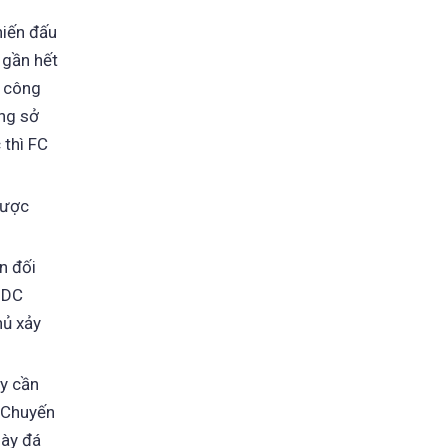
hiến đấu
 gần hết
ì công
ang sở
 thì FC
cược
n đối
 DC
hủ xảy
ày cần
. Chuyến
này đá