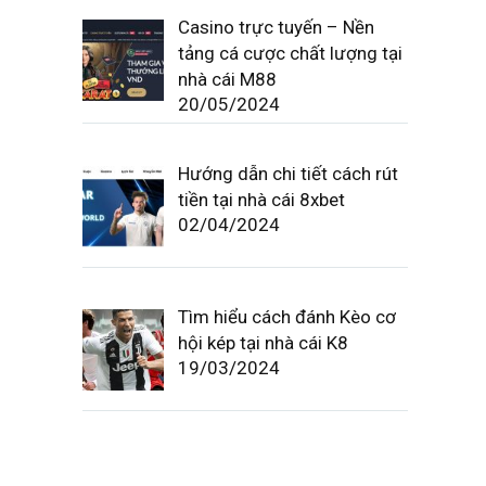
Casino trực tuyến – Nền
tảng cá cược chất lượng tại
nhà cái M88
20/05/2024
Hướng dẫn chi tiết cách rút
tiền tại nhà cái 8xbet
02/04/2024
Tìm hiểu cách đánh Kèo cơ
hội kép tại nhà cái K8
19/03/2024