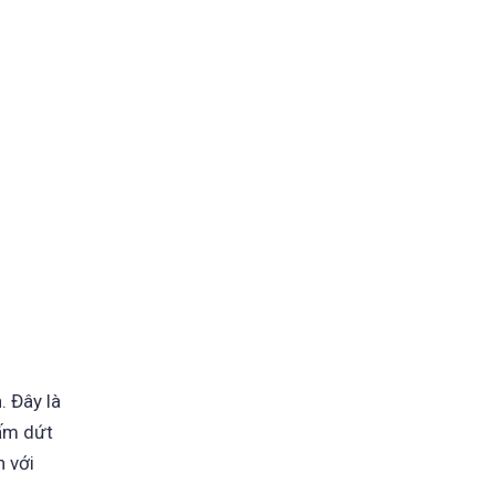
. Đây là
hấm dứt
h với