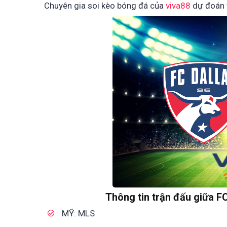
Chuyên gia soi kèo bóng đá của
viva88
dự đoán 
Thông tin trận đấu giữa F
MỸ: MLS