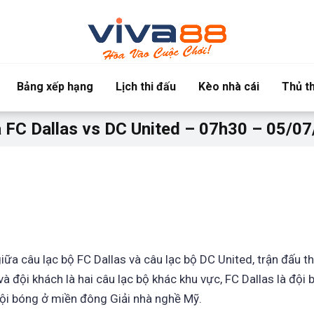
Bảng xếp hạng
Lịch thi đấu
Kèo nhà cái
Thủ t
đá FC Dallas vs DC United – 07h30 – 05/0
giữa câu lạc bộ FC Dallas và câu lạc bộ DC United, trận đấu t
à đội khách là hai câu lạc bộ khác khu vực, FC Dallas là đội 
đội bóng ở miền đông Giải nhà nghề Mỹ.