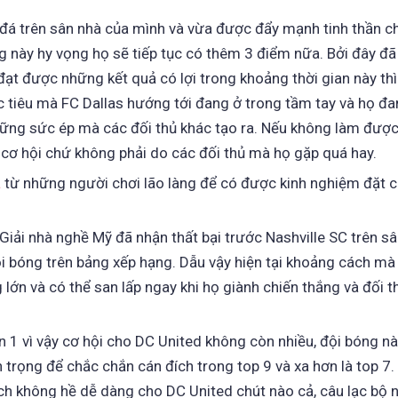
ục đá trên sân nhà của mình và vừa được đẩy mạnh tinh thần c
 này hy vọng họ sẽ tiếp tục có thêm 3 điểm nữa. Bởi đây đã
 đạt được những kết quả có lợi trong khoảng thời gian này th
 tiêu mà FC Dallas hướng tới đang ở trong tầm tay và họ đ
những sức ép mà các đối thủ khác tạo ra. Nếu không làm được
ỡ cơ hội chứ không phải do các đối thủ mà họ gặp quá hay.
á
từ những người chơi lão làng để có được kinh nghiệm đặt 
 Giải nhà nghề Mỹ đã nhận thất bại trước Nashville SC trên sâ
ội bóng trên bảng xếp hạng. Dẫu vậy hiện tại khoảng cách mà
g lớn và có thể san lấp ngay khi họ giành chiến thắng và đối t
n 1 vì vậy cơ hội cho DC United không còn nhiều, đội bóng n
rọng để chắc chắn cán đích trong top 9 và xa hơn là top 7
ách không hề dễ dàng cho DC United chút nào cả, câu lạc bộ 