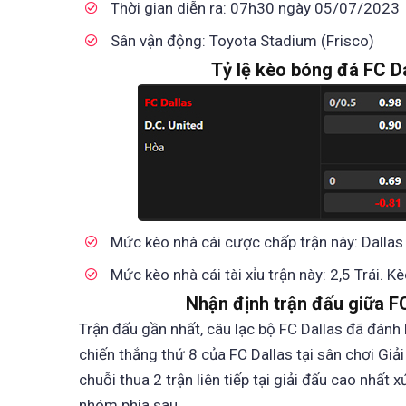
Thời gian diễn ra: 07h30 ngày 05/07/2023
Sân vận động: Toyota Stadium (Frisco)
Tỷ lệ kèo bóng đá FC D
Mức kèo nhà cái cược chấp trận này: Dallas 
Mức kèo nhà cái tài xỉu trận này: 2,5 Trái. K
Nhận định trận đấu giữa F
Trận đấu gần nhất, câu lạc bộ FC Dallas đã đánh 
chiến thắng thứ 8 của FC Dallas tại sân chơi Gi
chuỗi thua 2 trận liên tiếp tại giải đấu cao nhất
nhóm phia sau.