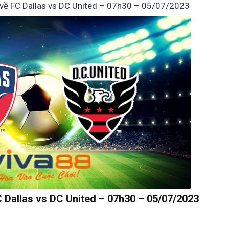
về FC Dallas vs DC United – 07h30 – 05/07/2023
C Dallas vs DC United – 07h30 – 05/07/2023