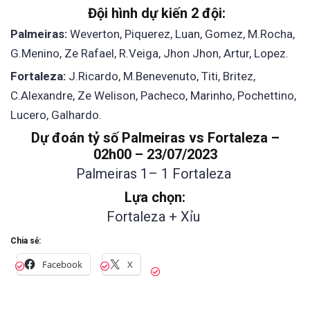
Đội hình dự kiến 2 đội:
Palmeiras:
Weverton, Piquerez, Luan, Gomez, M.Rocha,
G.Menino, Ze Rafael, R.Veiga, Jhon Jhon, Artur, Lopez.
Fortaleza:
J.Ricardo, M.Benevenuto, Titi, Britez,
C.Alexandre, Ze Welison, Pacheco, Marinho, Pochettino,
Lucero, Galhardo.
Dự đoán tỷ số Palmeiras vs Fortaleza –
02h00 – 23/07/2023
Palmeiras 1
– 1 Fortaleza
Lựa chọn:
Fortaleza + Xỉu
Chia sẻ:
Facebook
X