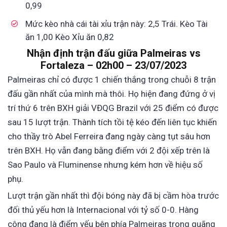
0,99
Mức kèo nhà cái tài xỉu trận này: 2,5 Trái. Kèo Tài
ăn 1,00 Kèo Xỉu ăn 0,82
Nhận định trận đấu giữa Palmeiras vs
Fortaleza – 02h00 – 23/07/2023
Palmeiras chỉ có được 1 chiến thắng trong chuỗi 8 trận
đấu gần nhất của mình mà thôi. Họ hiện đang đứng ở vị
trí thứ 6 trên BXH giải VĐQG Brazil với 25 điểm có được
sau 15 lượt trận. Thành tích tồi tệ kéo đến liên tục khiến
cho thầy trò Abel Ferreira đang ngày càng tụt sâu hơn
trên BXH. Họ vẫn đang bằng điểm với 2 đội xếp trên là
Sao Paulo và Fluminense nhưng kém hơn về hiệu số
phụ.
Lượt trận gần nhất thì đội bóng này đã bị cầm hòa trước
đối thủ yếu hơn là Internacional với tỷ số 0-0. Hàng
công đang là điểm yếu bên phía Palmeiras trong quãng