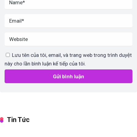
Lưu tên của tôi, email, và trang web trong trình duyệt
này cho lần bình luận kế tiếp của tôi.
Tin Tức