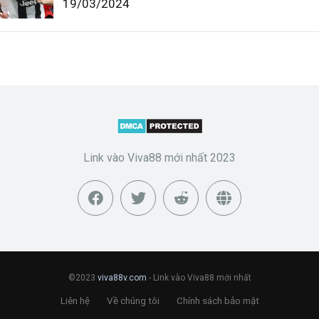
19/03/2024
Link vào Viva88 mới nhất 2023
©2023
viva88v.com
- Link vào Viva88 mới nhất
Liên hệ
Về chúng tôi
Chính sách bảo mật