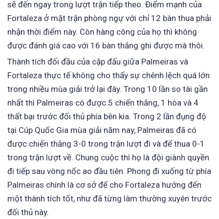
sẽ đến ngay trong lượt trận tiếp theo. Điểm mạnh của
Fortaleza ở mặt trận phòng ngự với chỉ 12 bàn thua phải
nhận thời điểm này. Còn hàng công của họ thì không
được đánh giá cao với 16 bàn thắng ghi được mà thôi.
Thành tích đối đầu của cặp đấu giữa Palmeiras và
Fortaleza thực tế không cho thấy sự chênh lệch quá lớn
trong nhiều mùa giải trở lại đây. Trong 10 lần so tài gần
nhất thì Palmeiras có được 5 chiến thắng, 1 hòa và 4
thất bại trước đối thủ phía bên kia. Trong 2 lần đụng độ
tại Cúp Quốc Gia mùa giải năm nay, Palmeiras đã có
được chiến thắng 3-0 trong trận lượt đi và để thua 0-1
trong trận lượt về. Chung cuộc thì họ là đội giành quyền
đi tiếp sau vòng nốc ao đầu tiên. Phong đi xuống từ phía
Palmeiras chính là cơ sở để cho Fortaleza hướng đến
một thành tích tốt, như đã từng làm thường xuyên trước
đối thủ này.