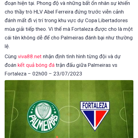
đoạn hiện tại. Phong độ và những bất ổn nhân sự khiến
cho thầy trò HLV Abel Ferreira đứng trước viễn cảnh
đánh mất đi vị trí trong khu vực dự Copa Libertadores
mùa giải tiếp theo. Vì thế mà Fortaleza được cho là một
cái tên không dễ để cho Palmeiras đánh bại như thường
lệ.
Cùng
viva88.net
nhận định tình hình từng đội và dự
đoán
kết quả bóng đá
trận đấu giữa
Palmeiras vs
Fortaleza – 02h00 – 23/07/2023